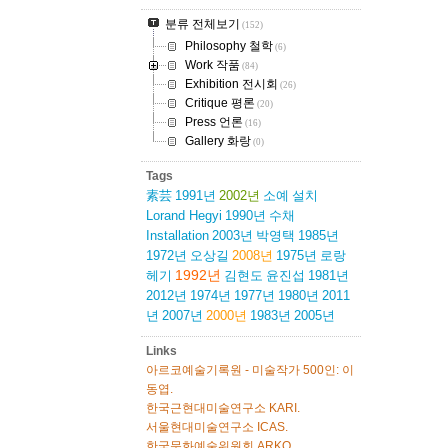
분류 전체보기
(152)
Philosophy 철학
(6)
Work 작품
(84)
Exhibition 전시회
(26)
Critique 평론
(20)
Press 언론
(16)
Gallery 화랑
(0)
Tags
素芸
1991년
2002년
소예
설치
Lorand Hegyi
1990년
수채
Installation
2003년
박영택
1985년
1972년
오상길
2008년
1975년
로랑
1992년
헤기
김현도
윤진섭
1981년
2012년
1974년
1977년
1980년
2011
년
2007년
2000년
1983년
2005년
Links
아르코예술기록원 - 미술작가 500인: 이
동엽.
한국근현대미술연구소 KARI.
서울현대미술연구소 ICAS.
한국문화예술위원회 ARKO.