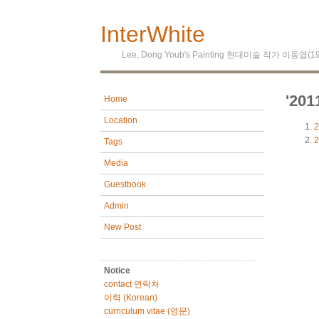
InterWhite
Lee, Dong Youb's Painting 현대미술 작가 이동엽(
'20
Home
Location
2
2
Tags
Media
Guestbook
Admin
New Post
Notice
contact 연락처
이력 (Korean)
curriculum vitae (영문)