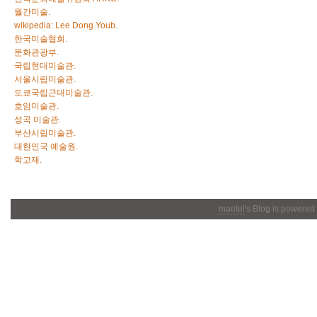
월간미술.
wikipedia: Lee Dong Youb.
한국미술협회.
문화관광부.
국립현대미술관.
서울시립미술관.
도쿄국립근대미술관.
호암미술관.
성곡 미술관.
부산시립미술관.
대한민국 예술원.
학고재.
maetel
's Blog is powered