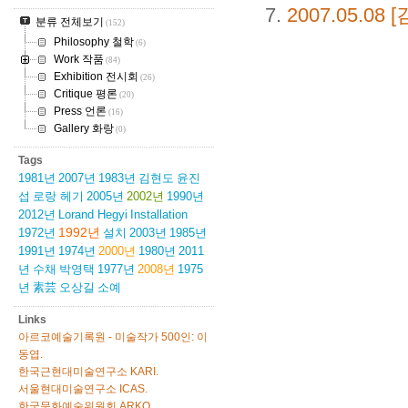
2007.05.08
[
분류 전체보기
(152)
Philosophy 철학
(6)
Work 작품
(84)
Exhibition 전시회
(26)
Critique 평론
(20)
Press 언론
(16)
Gallery 화랑
(0)
Tags
1981년
2007년
1983년
김현도
윤진
섭
로랑 헤기
2005년
2002년
1990년
2012년
Lorand Hegyi
Installation
1992년
1972년
설치
2003년
1985년
1991년
1974년
2000년
1980년
2011
년
수채
박영택
1977년
2008년
1975
년
素芸
오상길
소예
Links
아르코예술기록원 - 미술작가 500인: 이
동엽.
한국근현대미술연구소 KARI.
서울현대미술연구소 ICAS.
한국문화예술위원회 ARKO.