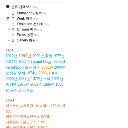
분류 전체보기
(152)
Philosophy 철학
(6)
Work 작품
(84)
Exhibition 전시회
(26)
Critique 평론
(20)
Press 언론
(16)
Gallery 화랑
(0)
Tags
1992년
2012년
1990년
素芸
1977년
2011년
1983년
Lorand Hegyi
2007년
Installation
로랑 헤기
2000년
2005년
오상길
수채
1974년
2008년
설치
2003년
1981년
1972년
소예
1991년
박영택
1975년
2002년
1985년
1980
년
윤진섭
김현도
Links
아르코예술기록원 - 미술작가 500인: 이
동엽.
한국근현대미술연구소 KARI.
서울현대미술연구소 ICAS.
한국문화예술위원회 ARKO.