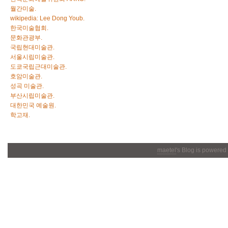
월간미술.
wikipedia: Lee Dong Youb.
한국미술협회.
문화관광부.
국립현대미술관.
서울시립미술관.
도쿄국립근대미술관.
호암미술관.
성곡 미술관.
부산시립미술관.
대한민국 예술원.
학고재.
maetel
's Blog is powered