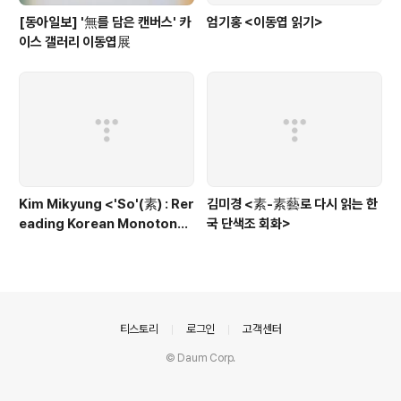
[동아일보] '無를 담은 캔버스' 카
엄기홍 <이동엽 읽기>
이스 갤러리 이동엽展
Kim Mikyung <'So'(素) : Rer
김미경 <素-素藝로 다시 읽는 한
eading Korean Monotone
국 단색조 회화>
Painting through the Conc
ept of 'Soye' (素芸)>
의안내
티스토리
로그인
고객센터
© Daum Corp.