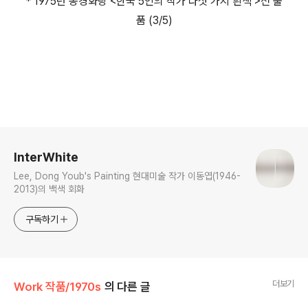
* 1975년 동경화랑 <한국 5인의 작가 다섯 가지 흰색 >전 출
품 (3/5)
로그 정보
InterWhite
Lee, Dong Youb's Painting 현대미술 작가 이동엽(1946-
2013)의 백색 회화
구독하기
더보기
Work 작품/1970s
의 다른 글