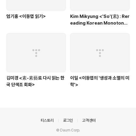
엄기홍 <이동엽 읽기>
Kim Mikyung <'So'(素) : Rer
eading Korean Monotone
Painting through the Conc
ept of 'Soye' (素芸)>
김미경 <素-素藝로 다시 읽는 한
이일 <이동엽의 '생성과 소멸의 미
국 단색조 회화>
학'>
의안내
티스토리
로그인
고객센터
© Daum Corp.