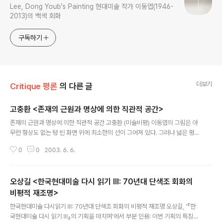
Lee, Dong Youb's Painting 현대미술 작가 이동엽(1946-
2013)의 백색 회화
구독하기
더보기
Critique 평론
의 다른 글
고충환 <존재의 근원과 명상에 의한 직관적 공간>
글 내용
존재의 근원과 명상에 의한 직관적 공간 고충환 (미술비평) 이동엽의 그림은 아
무런 형상도 없는 텅 빈 화면 위에 최소한의 선이 그어져 있다. 그러나 넓은 평
(평)붓을 사용하여 수평으로 긋거나 수직으로 그어 내리거나 곡선으로 휘돌린
0
0
2003. 6. 6.
그 선은 선이라기보다는 차라리 면에 가깝다. 그것은 분명 하나의 선, 필, 획에
속한 것이지만, 그럼에도 불구하고 시각적으로는 하나의 면으로 보인다. 이는
실제(선)와 그 실제가 드러나 보이는 현상(면)과의 차이를 말해준다. 여기서 시
오상길 <한국현대미술 다시 읽기 III: 70년대 단색조 회화의
각이 의존하고 있는 현상이 감각요소에 속한다면, 실제는 관념요소에 속한다.
시각은 외계를 자기의 안쪽으로 불러들이는 일종의 감각 코드인데 반해, 실제는
비평적 재조명>
글 내용
선험적인 것으로서 감각 코드에 붙잡히지 않는다. 대신, 그것은 추론과 추상의
한국현대미술 다시읽기 III: 70년대 단색조 회화의 비평적 재조명 오상길, '『한
영역으로 남겨진다...
국현대미술 다시 읽기 III』의 기획을 마치며'에서 부분 인용: 이번 기획의 특징은