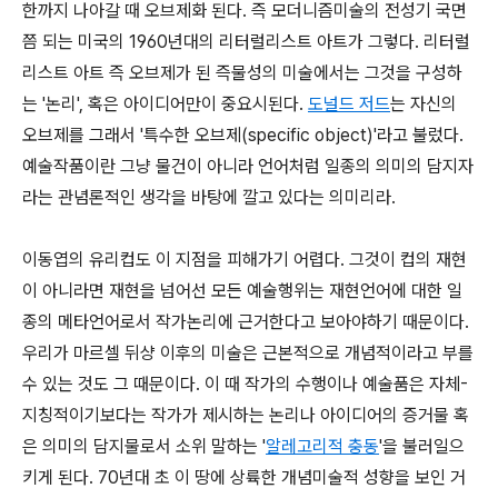
한까지 나아갈 때 오브제화 된다. 즉 모더니즘미술의 전성기 국면
쯤 되는 미국의 1960년대의 리터럴리스트 아트가 그렇다. 리터럴
리스트 아트 즉 오브제가 된 즉물성의 미술에서는 그것을 구성하
는 '논리', 혹은 아이디어만이 중요시된다.
도널드 저드
는 자신의
오브제를 그래서 '특수한 오브제(specific object)'라고 불렀다.
예술작품이란 그냥 물건이 아니라 언어처럼 일종의 의미의 담지자
라는 관념론적인 생각을 바탕에 깔고 있다는 의미리라.
이동엽의 유리컵도 이 지점을 피해가기 어렵다. 그것이 컵의 재현
이 아니라면 재현을 넘어선 모든 예술행위는 재현언어에 대한 일
종의 메타언어로서 작가논리에 근거한다고 보아야하기 때문이다.
우리가 마르셀 뒤샹 이후의 미술은 근본적으로 개념적이라고 부를
수 있는 것도 그 때문이다. 이 때 작가의 수행이나 예술품은 자체-
지칭적이기보다는 작가가 제시하는 논리나 아이디어의 증거물 혹
은 의미의 담지물로서 소위 말하는 '
알레고리적 충동
'을 불러일으
키게 된다. 70년대 초 이 땅에 상륙한 개념미술적 성향을 보인 거