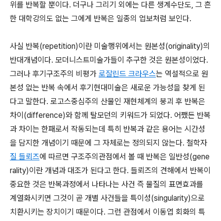
위를 반복할 뿐이다. 더구나 그리기 외에는 다른 생계수단도, 그 흔
한 대학강의도 없는 그에게 반복은 일종의 업보처럼 보인다.
사실 반복(repetition)이란 미술행위에서는 원본성(originality)의
반대개념이다. 모더니스트미술가들이 추구한 것은 원본성이었다.
그러나 후기구조주의 비평가
로잘린드 크라우스
는 역설적으로 원
본성 없는 반복 속에서 후기현대미술은 새로운 가능성을 찾게 된
다고 말한다. 로고스중심주의 산물인 재현체계의 붕괴 후 반복은
차이(difference)와 함께 탈모던의 키워드가 되었다. 어쨌든 반복
과 차이는 한패로서 작동되는데 특히 반복과 같은 용어는 시간성
을 담지한 개념이기 때문에 그 자체로는 정의되지 않는다. 철학자
질 들뢰즈
에 따르면 구조주의관점에서 볼 때 반복은 일반성(gene
rality)이란 개념과 대조가 된다고 한다. 들뢰즈의 견해에서 반복이
중요한 것은 반복과정에서 나타나는 사건 즉 물질의 표면효과를
계열화시키면 그것이 곧 개별 사건들을 특이성(singularity)으로
치환시키는 장치이기 때문이다. 그런 관점에서 이동엽 회화의 특