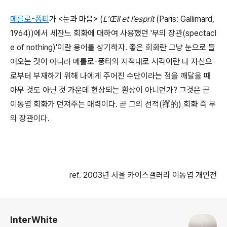
메를로-퐁티
가 <눈과 마음> (
L’Œil et l’esprit
(Paris: Gallimard,
1964))에서 세잔느 회화에 대하여 사용했던 '무의 장관(spectacl
e of nothing)'이란 용어를 상기하자. 좋은 회화란 그냥 눈으로 들
어오는 것이 아니라 메를로-퐁티의 지적대로 시각이란 나 자신으
로부터 부재하기 위해 나에게 주어진 수단이라는 점을 깨달을 때
아무 것도 아닌 것 가운데 현상되는 환상이 아니던가? 그것은 곧
이동엽 회화가 던져주는 매력이다. 곧 그의 선적(禪的) 회화 즉 무
의 장관이다.
ref. 2003년 서울 카이스갤러리 이동엽 개인전
로그 정보
InterWhite