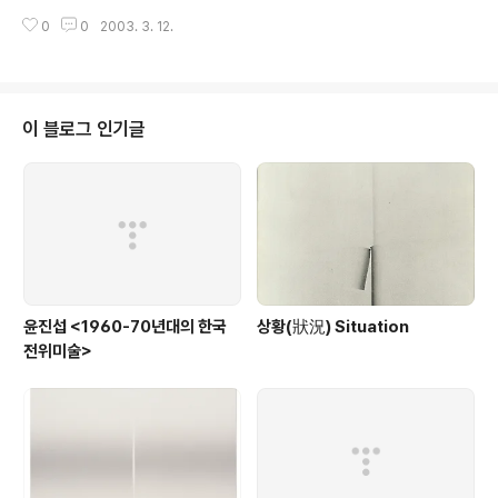
70년대 한국의 현대미술 담론과 동시대 일본현대미술의 모노하 담론 사이의 미
0
0
2003. 3. 12.
학적 연계를 검토했던 점이라고 할 수 있다. 소위 70년대 백색 단색조 신드롬이
1975년 동경화랑의 《한국·5인의 작가 다섯 가지의 흰색 1975.5.6-24》전으
로부터 시작되었다고 해도 과언이 아니고, 일본 미술계의 한국미술에 관한 관심
이 당시 일본 모노하 담론들과 많은 부분에서 관련이 있다고 생각되기 때문이
다. 물론 그 이전, 그러니까 60년대 말부터 이우환의 이론들과 모노하 미술의
이 블로그 인기글
정보가 이미 한국미술에 상당한 영향을 주고 있었다. 1972년 제 1회 앙데팡당..
윤진섭 <1960-70년대의 한국
상황(狀況) Situation
전위미술>