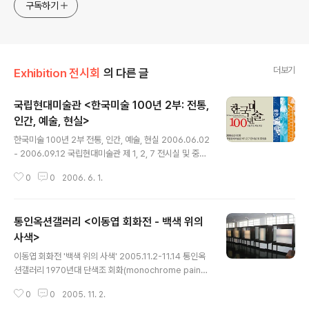
구독하기
더보기
Exhibition 전시회
의 다른 글
국립현대미술관 <한국미술 100년 2부: 전통,
인간, 예술, 현실>
글 내용
한국미술 100년 2부 전통, 인간, 예술, 현실 2006.06.02
- 2006.09.12 국립현대미술관 제 1, 2, 7 전시실 및 중앙
홀
0
0
2006. 6. 1.
통인옥션갤러리 <이동엽 회화전 - 백색 위의
사색>
글 내용
이동엽 회화전 '백색 위의 사색' 2005.11.2-11.14 통인옥
션갤러리 1970년대 단색조 회화(monochrome painti
ng)로 한국미술계를 풍미했던 이동엽이 오는 11월 2일부
0
0
2005. 11. 2.
터 14일까지 통인옥션갤러리에서 자신의 열 번째 개인전