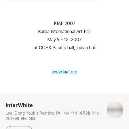
KIAF 2007
Korea International Art Fair
May 9 - 13, 2007
at COEX Pacific hall, Indian hall
www.kiaf.org
로그 정보
InterWhite
Lee, Dong Youb's Painting 현대미술 작가 이동엽(1946-
2013)의 백색 회화