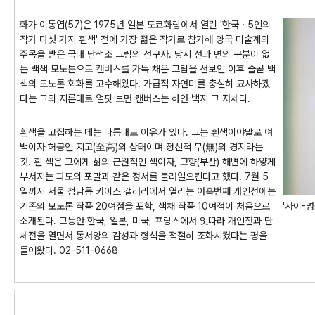
화가 이동엽(57)은 1975년 일본 도쿄화랑에서 열린 '한국ㆍ5인의
작가 다섯 가지 흰색' 전에 가장 젊은 작가로 참가해 양국 미술계의
주목을 받은 국내 단색조 그림의 선구자. 당시 선과 면의 구분이 없
는 백색 모노톤으로 캔버스를 가득 채운 그림을 선보인 이후 줄곧 백
색의 모노톤 회화를 고수해왔다. 가급적 자연미를 충실히 묘사하겠
다는 그의 지론대로 얼핏 보면 캔버스는 하얀 백지 그 자체다.
흰색을 고집하는 데는 나름대로 이유가 있다. 그는 흰색이야말로 여
백이자 허공인 지고(至高)의 상태이며 정신적 무(無)의 경지라는
것. 흰 색은 그에게 삶의 근원적인 색이자, 고향(부산) 해변에 하얗게
부서지는 파도의 포말과 같은 정서를 불러일으킨다고 했다. 7월 5
일까지 서울 청담동 카이스 갤러리에서 열리는 아홉번째 개인전에는
기존의 모노톤 작품 20여점을 포함, 색채 작품 10여점이 처음으로
'사이-명
소개된다. 그동안 한국, 일본, 미국, 프랑스에서 잇따라 개인전과 단
체전을 열면서 동서양의 감성과 형식을 적절히 조화시켰다는 평을
들어왔다. 02-511-0668