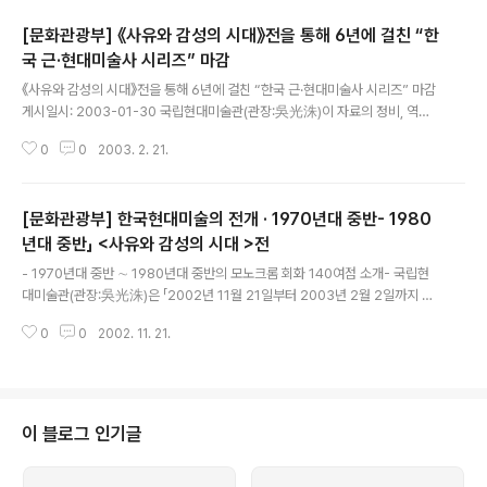
[문화관광부] 《사유와 감성의 시대》전을 통해 6년에 걸친 “한
국 근·현대미술사 시리즈” 마감
글 내용
《사유와 감성의 시대》전을 통해 6년에 걸친 “한국 근·현대미술사 시리즈” 마감
게시일시: 2003-01-30 국립현대미술관(관장:吳光洙)이 자료의 정비, 역사
적 검증이 이루어지지 않았던 우리의 근·현대 미술을 통사적으로 정비하고 체계
0
0
2003. 2. 21.
화고자 1997년도부터 6년에 걸쳐 장기 기획전으로 마련했던 과 (2002.11.21
∼2003.2.2/1,2전시실)시리즈가 2003년 2월 2일(일)에 《사유와 감성의 시
대》전이 종결됨으로서 대단원의 막을 내리게 되었다. 특히 《사유와 감성의 시
[문화관광부] 한국현대미술의 전개 · 1970년대 중반- 1980
대》전(2002)은 1950년대 중반 - 60년대 중반까지 한국현대미술의 태동을
보여준 《한국현대미술의 시원》전(2000)과 1960년대 중반 - 70년대 중반의
년대 중반」 <사유와 감성의 시대 >전
글 내용
다양하고 역동적인 실험미술의 시기를 재현한 《전환과 역동의 시대》전(2..
- 1970년대 중반 ∼ 1980년대 중반의 모노크롬 회화 140여점 소개- 국립현
대미술관(관장:吳光洙)은 「2002년 11월 21일부터 2003년 2월 2일까지 국
립현대미술관 제1, 2전시실에서 “한국현대미술의 전개 - 사유와 감성의 시
0
0
2002. 11. 21.
대”전을 연다. 모두 45명 작가의 140여점이 선보이는 이번 전시는 국립현대미
술관이 지난 1997년부터 6년간에 걸쳐 장기 기획전으로 마련했던 “근대를 보
는 눈”과 “한국현대미술의 전개”시리즈를 마감하는 전시이기에 특히 그 의미가
깊다고 하겠다. 〈 1970년대 중반 - 1980년대 중반시기 한국현대미술의 특징 〉
한국 현대미술사에서 1970년대 중반부터 1980년대 중반까지의 시기는 다양
이 블로그 인기글
하고 실험적이었던 양상들이 “모노크롬(단색화)” 회화의 집단적인 출현으로 인
해 하..