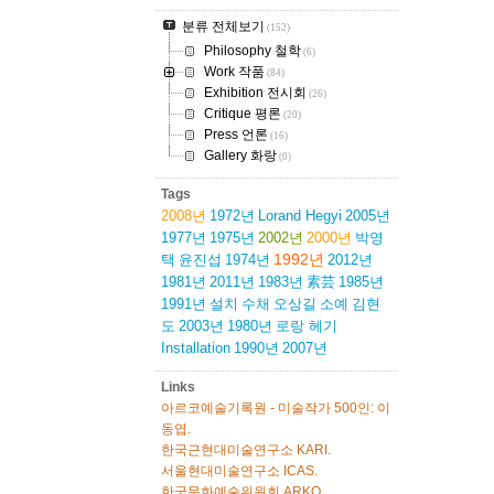
분류 전체보기
(152)
Philosophy 철학
(6)
Work 작품
(84)
Exhibition 전시회
(26)
Critique 평론
(20)
Press 언론
(16)
Gallery 화랑
(0)
Tags
2008년
1972년
Lorand Hegyi
2005년
1977년
1975년
2002년
2000년
박영
1992년
택
윤진섭
1974년
2012년
1981년
2011년
1983년
素芸
1985년
1991년
설치
수채
오상길
소예
김현
도
2003년
1980년
로랑 헤기
Installation
1990년
2007년
Links
아르코예술기록원 - 미술작가 500인: 이
동엽.
한국근현대미술연구소 KARI.
서울현대미술연구소 ICAS.
한국문화예술위원회 ARKO.