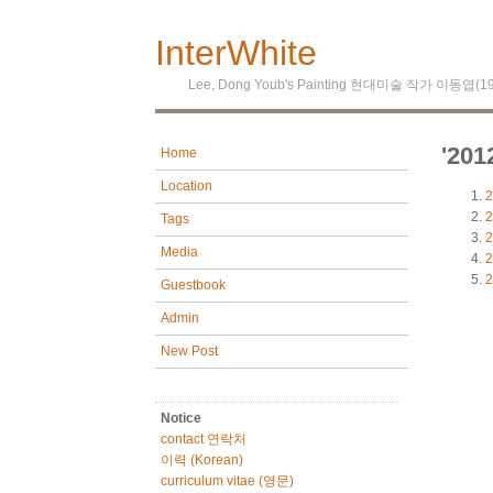
InterWhite
Lee, Dong Youb's Painting 현대미술 작가 이동엽(
'20
Home
Location
2
2
Tags
2
Media
2
2
Guestbook
Admin
New Post
Notice
contact 연락처
이력 (Korean)
curriculum vitae (영문)